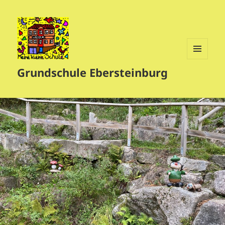
MENÜ
Grundschule Ebersteinburg
UND
WIDGETS