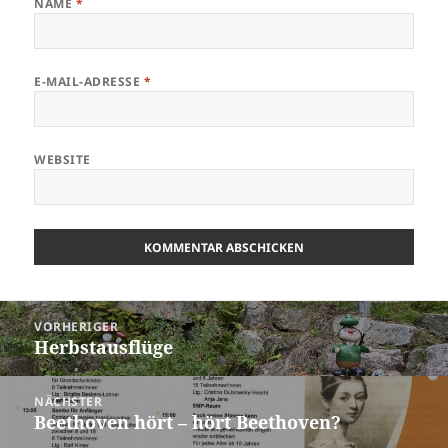
NAME
*
E-MAIL-ADRESSE
*
WEBSITE
Beitragsnavigation
VORHERIGER
Herbstausflüge
Vorheriger
Beitrag:
NÄCHSTER
Beethoven hört – hört Beethoven?
Nächster
Beitrag: