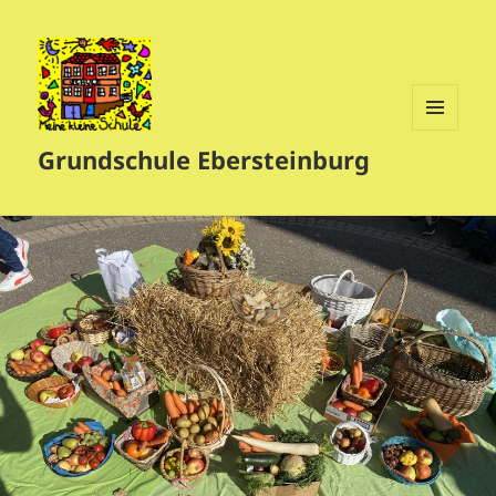
MENÜ
Grundschule Ebersteinburg
UND
WIDGETS