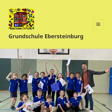
MENÜ
Grundschule Ebersteinburg
UND
WIDGETS