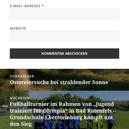
E-MAIL-ADRESSE
*
WEBSITE
Beitragsnavigation
VORHERIGER
Ostereiersuche bei strahlender Sonne
Vorheriger
Beitrag:
NÄCHSTER
Fußballturnier im Rahmen von „Jugend
Nächster
trainiert für Olympia“ in Bad Rotenfels –
Beitrag:
Grundschule Ebersteinburg kämpft um
den Sieg