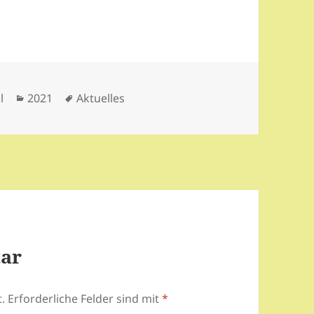
Kategorien
Schlagwörter
l
2021
Aktuelles
tar
.
Erforderliche Felder sind mit
*