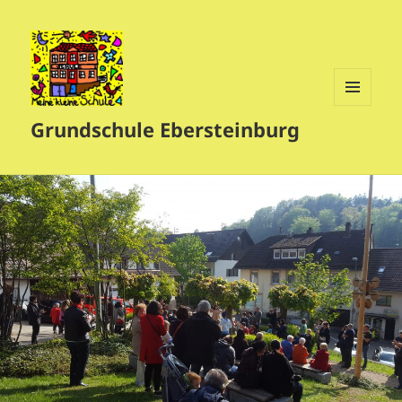
MENÜ
Grundschule Ebersteinburg
UND
WIDGETS