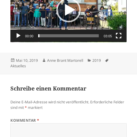
00:00
03:05
Veröffentlicht
Autor
Kategorien
Schlagwörter
Mai 10, 2019
Anne Brant Martorell
2019
am
Aktuelles
Schreibe einen Kommentar
Deine E-Mail-Adresse wird nicht veröffentlicht.
Erforderliche Felder
sind mit
*
markiert
KOMMENTAR
*